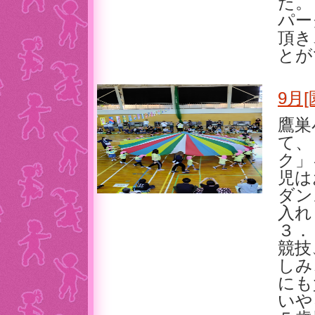
た。
パー
頂き
とが
9月
鷹巣
て、
ク」
児は
ダン
入れ
３．
競技
しみ
にも
いや