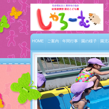
HOME
ご案内
年間行事
園の様子
園児