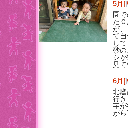
5月
園で
た０
が、
て自
して
砂の
シが
見て
6月[
北鷹
行き
芋が
がら