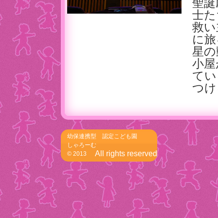
聖誕
士た
救い
に旅
星の
小屋
てい
つけ
幼保連携型 認定こども園
しゃろーむ
All rights reserved
© 2013