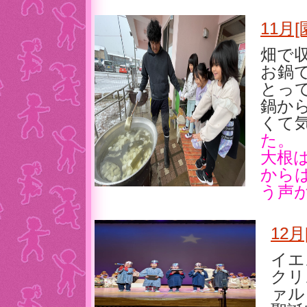
11月
畑で
お鍋
とっ
鍋か
くて
た。
大根
から
う声が
12
イエ
クリ
ァル