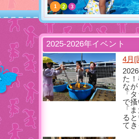
1
2
3
2025-2026年イベント
4月
20
た！
なが
「タ
で搔
「ま
ると
てき