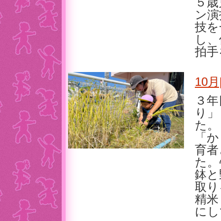
５歳
ン演
技を
し、
拍手
10
３年
り」
た。
「か
育者
た。
鉢と
取り
精米
にし