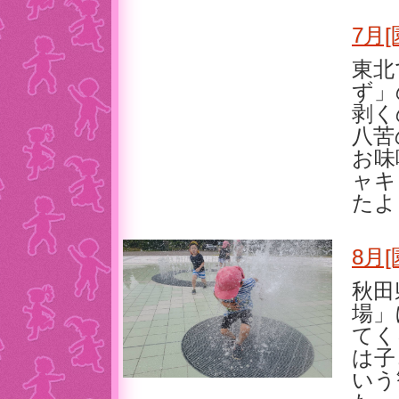
7月
東北
ず」
剥く
八苦
お味
ャキ
たよ
8月
秋田
場」
てく
は子
いう